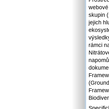
webové 
skupin 
jejich h
ekosyst
výsledky
rámci n
Nitrátov
napomůž
dokumen
Framewo
(Ground
Framewor
Biodiver
Specific