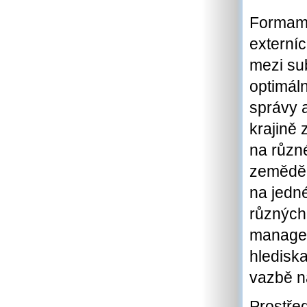
Formami
externí
mezi sub
optimáln
správy 
krajině
na různé
zeměděl
na jedn
různých
managem
hledisk
vazbě n
Prostře