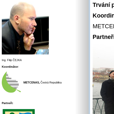
Trvání 
Koordin
METCENA
Partneř
Ing. Filip ČEJKA
Koordinátor
:
METCENAS,
Česká Republika
Partneři: