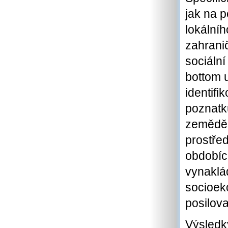
jak na p
lokální
zahranič
sociální
bottom u
identifi
poznatk
zeměděl
prostře
obdobích
vynaklá
socioek
posilov
Výsledky