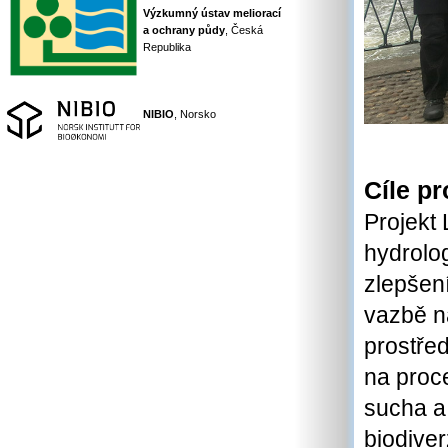
Výzkumný ústav meliorací
a ochrany půdy
, Česká
Republika
NIBIO
, Norsko
Cíle pr
Projekt 
hydrolo
zlepšen
vazbě n
prostře
na proc
sucha a
biodiverz