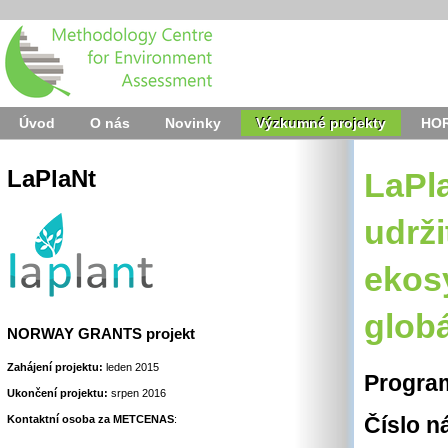
Přejít k obsahu
Úvod
O nás
Novinky
Výzkumné projekty
HO
LaPlaNt
Navigace
LaPlaNt
LaPl
udrži
ekos
glob
NORWAY GRANTS projekt
Zahájení projektu:
leden 2015
Progra
Ukončení projektu:
srpen 2016
Kontaktní osoba za METCENAS
:
Číslo n